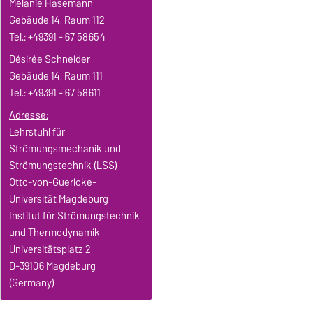
Melanie Hasemann
Gebäude 14, Raum 112
Tel.: +49391 - 67 58654
Désirée Schneider
Gebäude 14, Raum 111
Tel.: +49391 - 67 58611
Adresse
:
Lehrstuhl für
Strömungsmechanik und
Strömungstechnik (LSS)
Otto-von-Guericke-
Universität Magdeburg
Institut für Strömungstechnik
und Thermodynamik
Universitätsplatz 2
D-39106 Magdeburg
(Germany)