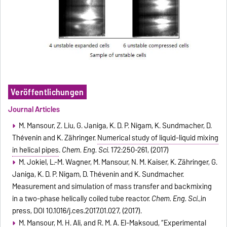
Veröffentlichungen
Journal Articles
M. Mansour, Z. Liu, G. Janiga, K. D. P. Nigam, K. Sundmacher, D.
Thévenin and K. Zähringer.
Numerical study of liquid-liquid mixing
in helical pipes
.
Chem. Eng. Sci.
172:250-261, (2017)
M. Jokiel, L.-M. Wagner, M. Mansour, N. M. Kaiser, K. Zähringer, G.
Janiga, K. D. P. Nigam, D. Thévenin and K. Sundmacher.
Measurement and simulation of mass transfer and backmixing
in a two-phase helically coiled tube reactor.
Chem. Eng. Sci.
,in
press, DOI 10.1016/j.ces.2017.01.027, (2017).
M. Mansour, M. H. Ali, and R. M. A. El-Maksoud, “Experimental