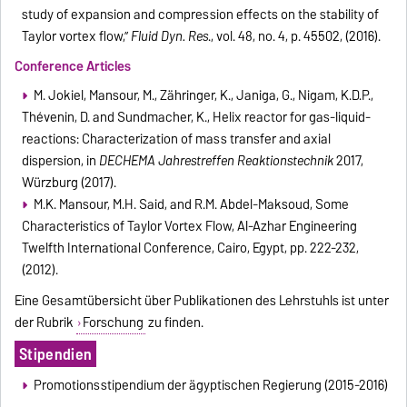
study of expansion and compression effects on the stability of
Taylor vortex flow,”
Fluid Dyn. Res
., vol. 48, no. 4, p. 45502, (2016).
Conference Articles
M. Jokiel, Mansour, M., Zähringer, K., Janiga, G., Nigam, K.D.P.,
Thévenin, D. and Sundmacher, K., Helix reactor for gas-liquid-
reactions: Characterization of mass transfer and axial
dispersion, in
DECHEMA Jahrestreffen Reaktionstechnik
2017,
Würzburg (2017).
M.K. Mansour, M.H. Said, and R.M. Abdel-Maksoud, Some
Characteristics of Taylor Vortex Flow, Al-Azhar Engineering
Twelfth International Conference, Cairo, Egypt, pp. 222-232,
(2012).
Eine Gesamtübersicht über Publikationen des Lehrstuhls ist unter
der Rubrik
Forschung
zu finden.
Stipendien
Promotionsstipendium der ägyptischen Regierung (2015-2016)