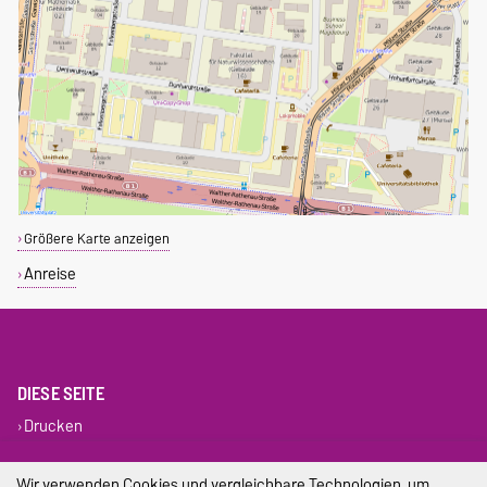
Größere Karte anzeigen
Anreise
DIESE SEITE
Drucken
Impressum
Wir verwenden Cookies und vergleichbare Technologien, um