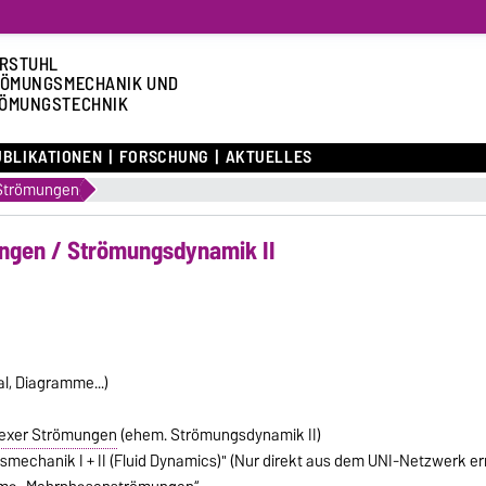
RSTUHL
ÖMUNGSMECHANIK UND
ÖMUNGSTECHNIK
UBLIKATIONEN
FORSCHUNG
AKTUELLES
Strömungen
ngen / Strömungsdynamik II
l, Diagramme...)
exer Strömungen
(ehem. Strömungsdynamik II)
echanik I + II (Fluid Dynamics)" (Nur direkt aus dem UNI-Netzwerk err