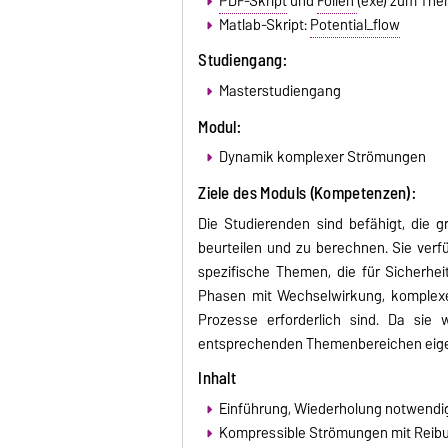
PDF-Skript
und
Folien
(exe) zum Th
Matlab-Skript:
Potential_flow
Studiengang:
Masterstudiengang
Modul:
Dynamik komplexer Strömungen
Ziele des Moduls (Kompetenzen):
Die Studierenden sind befähigt, di
beurteilen und zu berechnen. Sie ver
spezifische Themen, die für Sicherh
Phasen mit Wechselwirkung, komplexes 
Prozesse erforderlich sind. Da sie 
entsprechenden Themenbereichen eigen
Inhalt
Einführung, Wiederholung notwend
Kompressible Strömungen mit Reib