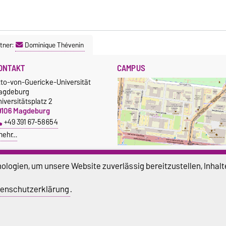
tner:
Dominique Thévenin
ONTAKT
CAMPUS
tto-von-Guericke-Universität
agdeburg
iversitätsplatz 2
9106 Magdeburg
+49 391 67-58654
mehr…
Größere Karte anzeigen
logien, um unsere Website zuverlässig bereitzustellen, Inhalt
enschutzerklärung
.
atenschutz
Barrierefreiheit
Cookie-Einstel