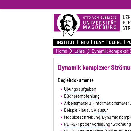
LEH
STR
STR
INSTITUT
INFO
TEAM
LEHRE
P
Home
Lehre
Dynamik komplexer 
Dynamik komplexer Strömu
Begleitdokumente
Übungsaufgaben
Bücherempfehlung
Arbeitsmaterial
(Informationsmateria
Beispielklausur:
Klausur
Modulbeschreibung:
Dynamik kompl
PDF-Skript der Vorlesung
"Strömungsm