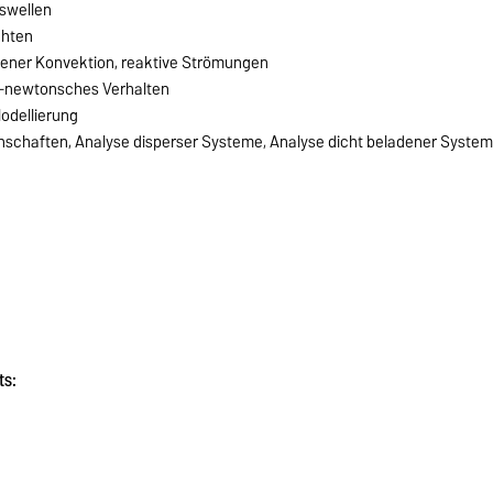
swellen
chten
gener Konvektion, reaktive Strömungen
t-newtonsches Verhalten
odellierung
schaften, Analyse disperser Systeme, Analyse dicht beladener Syste
ts: