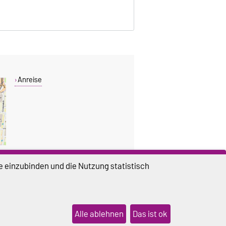
Anreise
e einzubinden und die Nutzung statistisch
DIESE SEITE
Drucken
Alle ablehnen
Das ist ok
lungen
Sitemap