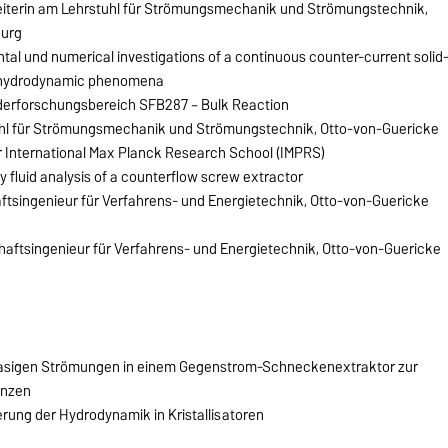
beiterin am Lehrstuhl für Strömungsmechanik und Strömungstechnik,
burg
tal und numerical investigations of a continuous counter-current solid
on hydrodynamic phenomena
derforschungsbereich SFB287 – Bulk Reaction
hl für Strömungsmechanik und Strömungstechnik, Otto-von-Guericke
r International Max Planck Research School (IMPRS)
y fluid analysis of a counterflow screw extractor
ftsingenieur für Verfahrens- und Energietechnik, Otto-von-Guericke
haftsingenieur für Verfahrens- und Energietechnik, Otto-von-Guericke
asigen Strömungen in einem Gegenstrom-Schneckenextraktor zur
anzen
erung der Hydrodynamik in Kristallisatoren