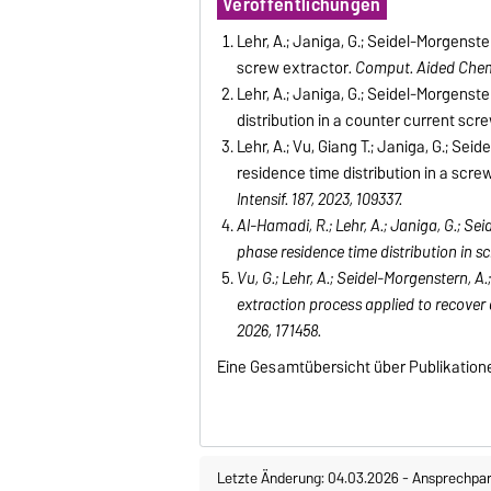
Veröffentlichungen
Lehr, A.; Janiga, G.; Seidel-Morgenste
screw extractor
.
Comput. Aided Che
Lehr, A.; Janiga, G.; Seidel-Morgenste
distribution in a counter current scr
Lehr, A.; Vu, Giang T.; Janiga, G.; Sei
residence time distribution in a scre
Intensif. 187, 2023, 109337.
Al-Hamadi, R.; Lehr, A.; Janiga, G.; Se
phase residence time distribution in s
Vu, G.; Lehr, A.; Seidel-Morgenstern, 
extraction process applied to recover
2026, 171458.
Eine Gesamtübersicht über Publikatione
Letzte Änderung: 04.03.2026
-
Ansprechpar