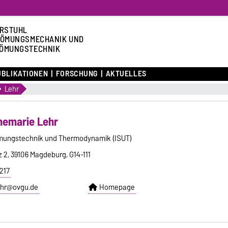
RSTUHL
ÖMUNGSMECHANIK UND
ÖMUNGSTECHNIK
UBLIKATIONEN
FORSCHUNG
AKTUELLES
Lehr
nnemarie Lehr
römungstechnik und Thermodynamik (ISUT)
z 2, 39106 Magdeburg, G14-111
217
ehr@ovgu.de
Homepage