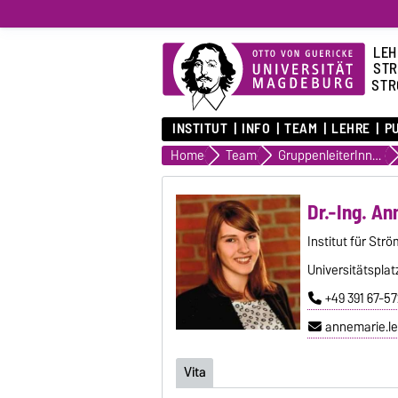
LEH
STR
STR
INSTITUT
INFO
TEAM
LEHRE
P
Home
Team
GruppenleiterInnen
Dr.-Ing. A
Institut für St
Universitätsplat
+49 391 67-57
annemarie.l
Vita