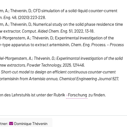
rn, A.; Thévenin, D.; CFD simulation of a solid-liquid counter-current
m. Eng.
48, (2020) 223-228.
rn, A.; Thévenin, D.; Numerical study on the solid phase residence time
ew extractor,
Comput. Aided Chem. Eng.
51, 2022, 13-18.
del-Morgenstern, A.; Thévenin, D.; Experimental investigation of the
w-type apparatus to extract artemisinin,
Chem. Eng.
Process. – Process
idel-Morgenstern, A.; Thévenin, D.; Experimantal investigation of the solid
crew extractors, Powder Technology, 2025, 121446.
A.; Short-cut model to design an efficient continuous counter-current
 artemisinin from Artemisia annua, Chemical Engineering Journal 527,
n des Lehrstuhls ist unter der Rubrik
Forschung
zu finden.
tner:
Dominique Thévenin